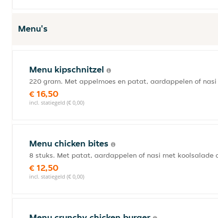
Menu's
Menu kipschnitzel
220 gram. Met appelmoes en patat, aardappelen of nasi 
€ 16,50
incl. statiegeld (€ 0,00)
Menu chicken bites
8 stuks. Met patat, aardappelen of nasi met koolsalade 
€ 12,50
incl. statiegeld (€ 0,00)
Menu crunchy chicken burger