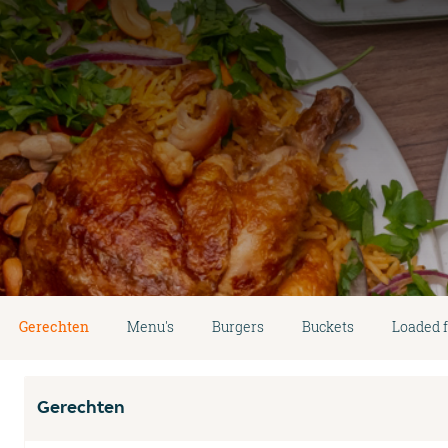
Gerechten
Menu's
Burgers
Buckets
Loaded f
Gerechten